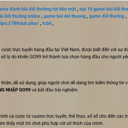
ame đánh bài đổi thưởng rút tiền mặt
,
top 10 game bài đổi th
i đổi thưởng online
,
game bai doi thuong
,
game đổi thưởng
,
ttps://789club.plus/
,
fcb8
,
cược trực tuyến hàng đầu tại Việt Nam, được biết đến với sự đa
số lý do khiến GO99 trở thành lựa chọn hàng đầu cho người yêu
 thiện, dễ sử dụng, giúp người chơi dễ dàng tìm kiếm thông tin v
NG NHẬP GO99
và bắt đầu trải nghiệm.
hình cá cược từ casino trực tuyến, thể thao, xổ số cho đến các 
ìm thấy một trò chơi phù hợp với sở thích của mình.