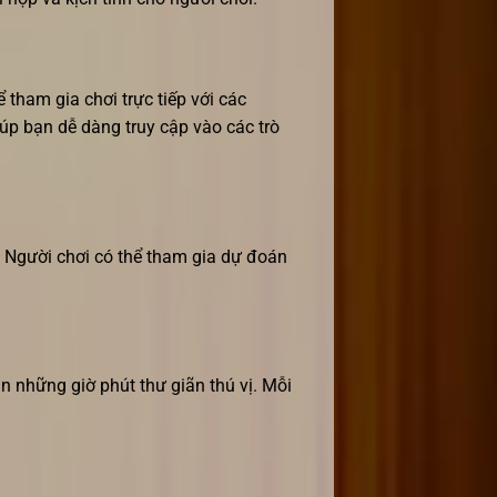
 tham gia chơi trực tiếp với các
úp bạn dễ dàng truy cập vào các trò
. Người chơi có thể tham gia dự đoán
n những giờ phút thư giãn thú vị. Mỗi