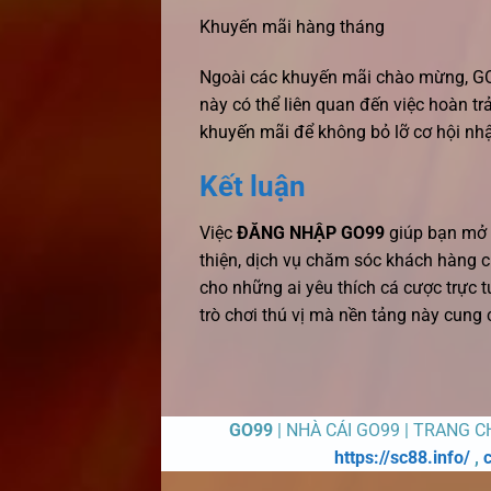
Khuyến mãi hàng tháng
Ngoài các khuyến mãi chào mừng, GO
này có thể liên quan đến việc hoàn tr
khuyến mãi để không bỏ lỡ cơ hội nh
Kết luận
Việc
ĐĂNG NHẬP GO99
giúp bạn mở r
thiện, dịch vụ chăm sóc khách hàng 
cho những ai yêu thích cá cược trực t
trò chơi thú vị mà nền tảng này cung 
GO99
| NHÀ CÁI GO99 | TRANG C
https://sc88.info/
,