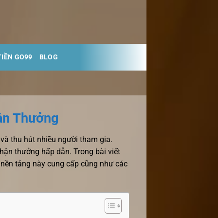
TIỀN GO99
BLOG
ận Thưởng
và thu hút nhiều người tham gia.
hận thưởng hấp dẫn. Trong bài viết
à nền tảng này cung cấp cũng như các