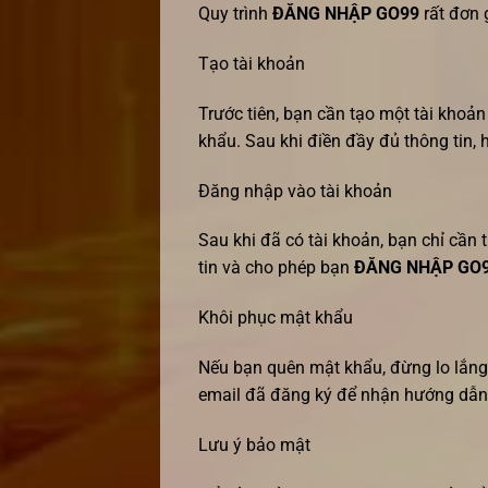
Quy trình
ĐĂNG NHẬP GO99
rất đơn 
Tạo tài khoản
Trước tiên, bạn cần tạo một tài khoản
khẩu. Sau khi điền đầy đủ thông tin, 
Đăng nhập vào tài khoản
Sau khi đã có tài khoản, bạn chỉ cần
tin và cho phép bạn
ĐĂNG NHẬP GO
Khôi phục mật khẩu
Nếu bạn quên mật khẩu, đừng lo lắng
email đã đăng ký để nhận hướng dẫn
Lưu ý bảo mật