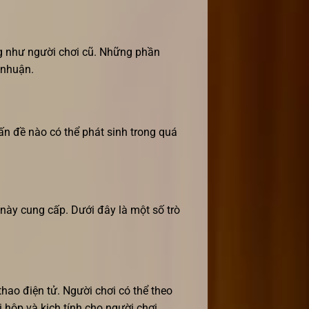
g như người chơi cũ. Những phần
 nhuận.
ấn đề nào có thể phát sinh trong quá
này cung cấp. Dưới đây là một số trò
ao điện tử. Người chơi có thể theo
i hộp và kịch tính cho người chơi.