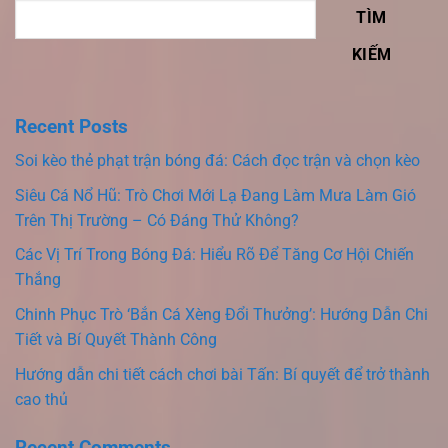
TÌM
KIẾM
Recent Posts
Soi kèo thẻ phạt trận bóng đá: Cách đọc trận và chọn kèo
Siêu Cá Nổ Hũ: Trò Chơi Mới Lạ Đang Làm Mưa Làm Gió
Trên Thị Trường – Có Đáng Thử Không?
Các Vị Trí Trong Bóng Đá: Hiểu Rõ Để Tăng Cơ Hội Chiến
Thắng
Chinh Phục Trò ‘Bắn Cá Xèng Đổi Thưởng’: Hướng Dẫn Chi
Tiết và Bí Quyết Thành Công
Hướng dẫn chi tiết cách chơi bài Tấn: Bí quyết để trở thành
cao thủ
Recent Comments