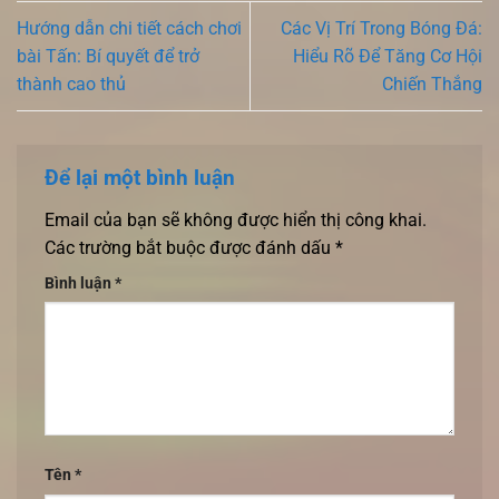
Hướng dẫn chi tiết cách chơi
Các Vị Trí Trong Bóng Đá:
bài Tấn: Bí quyết để trở
Hiểu Rõ Để Tăng Cơ Hội
thành cao thủ
Chiến Thắng
Để lại một bình luận
Email của bạn sẽ không được hiển thị công khai.
Các trường bắt buộc được đánh dấu
*
Bình luận
*
Tên
*