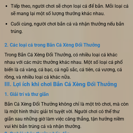
Tiếp theo, người chơi sẽ chọn loại cá để bắn. Mỗi loại cá
sẽ mang lại một số lượng thưởng khác nhau.
Cuối cùng, người chơi bắn cá và nhận thưởng nếu bắn
trúng.
2. Các loại cá trong Bắn Cá Xèng Đổi Thưởng
Trong Bắn Cá Xèng Đổi Thưởng, có nhiều loại cá khác
nhau với các mức thưởng khác nhau. Một số loại cá phổ
biến là cá vàng, cá bạc, cá ngũ sắc, cá tiên, cá vương, cá
rồng, và nhiều loại cá khác nữa.
III. Lợi ích khi chơi Bắn Cá Xèng Đổi Thưởng
1. Giải trí và thư giãn
Bắn Cá Xèng Đổi Thưởng không chỉ là một trò chơi, mà còn
là một hình thức giải trí tuyệt vời. Người chơi có thể thư
giãn sau những giờ làm việc căng thẳng, tận hưởng niềm
vui khi bắn trúng cá và nhận thưởng.