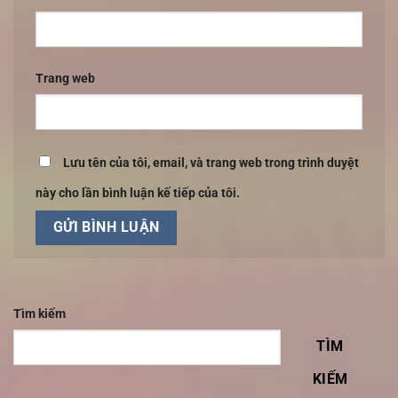
Trang web
Lưu tên của tôi, email, và trang web trong trình duyệt
này cho lần bình luận kế tiếp của tôi.
Tìm kiếm
TÌM
KIẾM