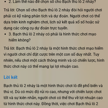
2. Làm thế nào để chọn số cho Bạch thủ lô 2 nháy?
Trả lời: Chọn số cho Bạch thủ lô 2 nháy đòi hỏi người chơi
phải có kỹ năng phân tích và dự đoán. Người chơi có thể
dựa trên kinh nghiệm chơi, lịch sử kết quả xổ số hoặc sử
dụng các công cụ dự đoán trực tuyến.
3. Bạch thủ lô 2 nháy có phải là hình thức chơi mạo
hiểm không?
Trả lời: Bạch thủ lô 2 nháy là một hình thức chơi mạo hiểm
vì người chơi chỉ đặt cược trên một con số duy nhất. Tuy
nhiên, nếu chơi một cách thông minh và có chiến lược, hình
thức chơi này có thể mang lại lợi nhuận cao.
Lời kết
Bạch thủ lô 2 nháy là một hình thức chơi lô đề phổ biến và
thú vị. Dù có mức độ rủi ro cao, nhưng với chiến lược chơi
tốt và sự kiên nhẫn, người chơi có thể thu về lợi nhuận cao
từ hình thức chơi này. Đồng thời, việc chơi Bạch thủ lô 2