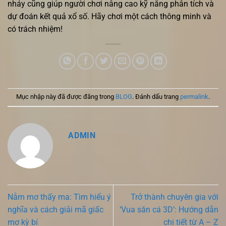
nháy cũng giúp người chơi nâng cao kỹ năng phân tích và
dự đoán kết quả xổ số. Hãy chơi một cách thông minh và
có trách nhiệm!
Mục nhập này đã được đăng trong
BLOG
. Đánh dấu trang
permalink
.
ADMIN
Nằm mơ thấy ma: Tìm hiểu ý
Trở thành chuyên gia với
nghĩa và cách giải mã giấc
‘Vua săn cá 3D’: Hướng dẫn
mơ kỳ bí
chi tiết từ A – Z