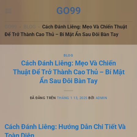
Chuyển
GO99
đến
nội
dung
GO99
-
BLOG
-
Cách Đánh Liêng: Mẹo Và Chiến Thuật
Để Trở Thành Cao Thủ – Bí Mật Ẩn Sau Đôi Bàn Tay
BLOG
Cách Đánh Liêng: Mẹo Và Chiến
Thuật Để Trở Thành Cao Thủ – Bí Mật
Ẩn Sau Đôi Bàn Tay
ĐÃ ĐĂNG TRÊN
THÁNG 1 13, 2025
BỞI
ADMIN
Cách Đánh Liêng: Hướng Dẫn Chi Tiết Và
Toàn Diện