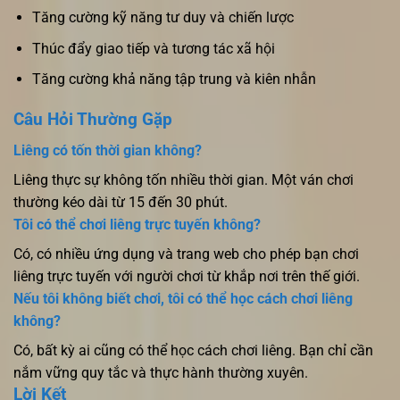
Tăng cường kỹ năng tư duy và chiến lược
Thúc đẩy giao tiếp và tương tác xã hội
Tăng cường khả năng tập trung và kiên nhẫn
Câu Hỏi Thường Gặp
Liêng có tốn thời gian không?
Liêng thực sự không tốn nhiều thời gian. Một ván chơi
thường kéo dài từ 15 đến 30 phút.
Tôi có thể chơi liêng trực tuyến không?
Có, có nhiều ứng dụng và trang web cho phép bạn chơi
liêng trực tuyến với người chơi từ khắp nơi trên thế giới.
Nếu tôi không biết chơi, tôi có thể học cách chơi liêng
không?
Có, bất kỳ ai cũng có thể học cách chơi liêng. Bạn chỉ cần
nắm vững quy tắc và thực hành thường xuyên.
Lời Kết