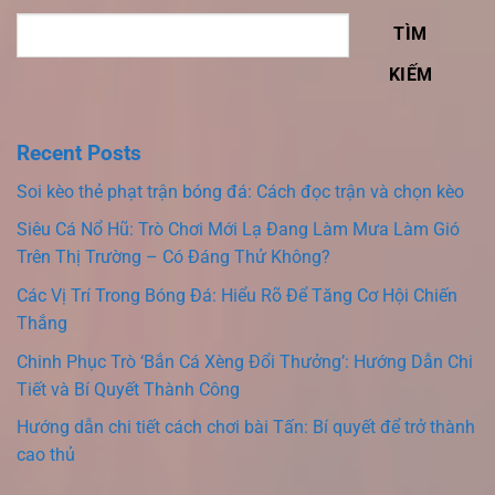
TÌM
KIẾM
Recent Posts
Soi kèo thẻ phạt trận bóng đá: Cách đọc trận và chọn kèo
Siêu Cá Nổ Hũ: Trò Chơi Mới Lạ Đang Làm Mưa Làm Gió
Trên Thị Trường – Có Đáng Thử Không?
Các Vị Trí Trong Bóng Đá: Hiểu Rõ Để Tăng Cơ Hội Chiến
Thắng
Chinh Phục Trò ‘Bắn Cá Xèng Đổi Thưởng’: Hướng Dẫn Chi
Tiết và Bí Quyết Thành Công
Hướng dẫn chi tiết cách chơi bài Tấn: Bí quyết để trở thành
cao thủ