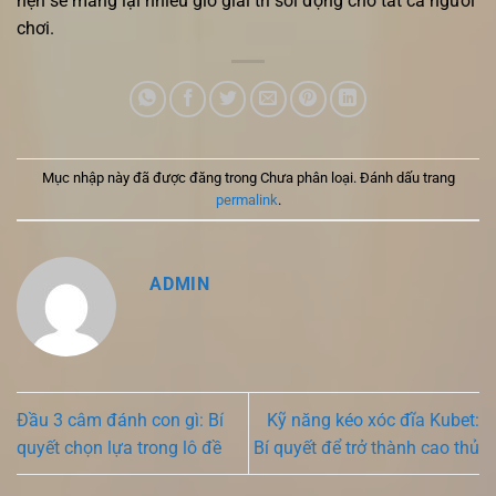
hẹn sẽ mang lại nhiều giờ giải trí sôi động cho tất cả người
chơi.
Mục nhập này đã được đăng trong Chưa phân loại. Đánh dấu trang
permalink
.
ADMIN
Đầu 3 câm đánh con gì: Bí
Kỹ năng kéo xóc đĩa Kubet:
quyết chọn lựa trong lô đề
Bí quyết để trở thành cao thủ