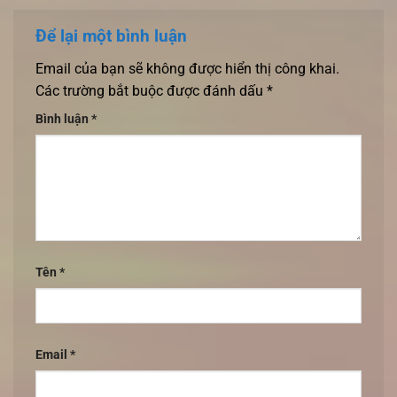
Để lại một bình luận
Email của bạn sẽ không được hiển thị công khai.
Các trường bắt buộc được đánh dấu
*
Bình luận
*
Tên
*
Email
*