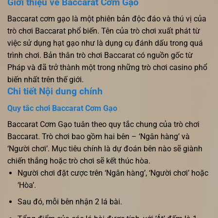
Giới thiệu về Baccarat Cơm Gạo
Baccarat cơm gạo là một phiên bản độc đáo và thú vị của
trò chơi Baccarat phổ biến. Tên của trò chơi xuất phát từ
việc sử dụng hạt gạo như là dụng cụ đánh dấu trong quá
trình chơi. Bản thân trò chơi Baccarat có nguồn gốc từ
Pháp và đã trở thành một trong những trò chơi casino phổ
biến nhất trên thế giới.
Chi tiết Nội dung chính
Quy tắc chơi Baccarat Cơm Gạo
Baccarat Cơm Gạo tuân theo quy tắc chung của trò chơi
Baccarat. Trò chơi bao gồm hai bên – ‘Ngân hàng’ và
‘Người chơi’. Mục tiêu chính là dự đoán bên nào sẽ giành
chiến thắng hoặc trò chơi sẽ kết thúc hòa.
Người chơi đặt cược trên ‘Ngân hàng’, ‘Người chơi’ hoặc
‘Hòa’.
Sau đó, mỗi bên nhận 2 lá bài.