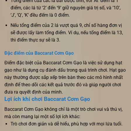
Tổng điểm của các lá bài được tính, với ‘Át’ đếm là 1
điểm, các lá từ ‘2’ đến ‘9’ giữ nguyên giá trị số, và ’10’,
‘J’, ‘Q’, ‘K’ đều đếm là 0 điểm.
Nếu tổng điểm của 2 lá vượt quá 9, chỉ số hàng đơn vị
sẽ được lấy làm tổng điểm. Ví dụ, nếu tổng điểm là 13,
thì điểm thực sự sẽ là 3.
Đặc điểm của Baccarat Cơm Gạo
Điểm đặc biệt của Baccarat Cơm Gạo là việc sử dụng hạt
gạo như là dụng cụ đánh dấu trong quá trình chơi. Hạt gạo
này thường được sắp xếp trên bàn theo các mô hình nhất
định để theo dõi các kết quả trước đó và giúp người chơi
đưa ra quyết định của mình.
Lợi ích khi chơi Baccarat Cơm Gạo
Baccarat Cơm Gạo không chỉ là một trò chơi vui và thú vị,
mà còn mang lại một số lợi ích khác:
Trò chơi đơn giản và dễ hiểu, phù hợp với mọi lứa tuổi.