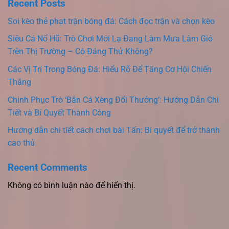
Recent Posts
Soi kèo thẻ phạt trận bóng đá: Cách đọc trận và chọn kèo
Siêu Cá Nổ Hũ: Trò Chơi Mới Lạ Đang Làm Mưa Làm Gió
Trên Thị Trường – Có Đáng Thử Không?
Các Vị Trí Trong Bóng Đá: Hiểu Rõ Để Tăng Cơ Hội Chiến
Thắng
Chinh Phục Trò ‘Bắn Cá Xèng Đổi Thưởng’: Hướng Dẫn Chi
Tiết và Bí Quyết Thành Công
Hướng dẫn chi tiết cách chơi bài Tấn: Bí quyết để trở thành
cao thủ
Recent Comments
Không có bình luận nào để hiển thị.