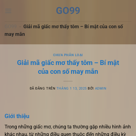
Chuyển
GO99
đến
nội
dung
GO99
-
Giải mã giấc mơ thấy tôm – Bí mật của con số
may mắn
CHƯA PHÂN LOẠI
Giải mã giấc mơ thấy tôm – Bí mật
của con số may mắn
ĐÃ ĐĂNG TRÊN
THÁNG 1 13, 2025
BỞI
ADMIN
Giới thiệu
Trong những giấc mơ, chúng ta thường gặp nhiều hình ảnh
khác nhau, từ những điều quen thuộc đến những điều kỳ