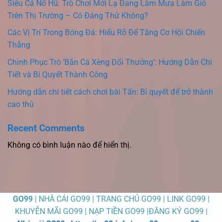
Siêu Cá Nổ Hũ: Trò Chơi Mới Lạ Đang Làm Mưa Làm Gió
Trên Thị Trường – Có Đáng Thử Không?
Các Vị Trí Trong Bóng Đá: Hiểu Rõ Để Tăng Cơ Hội Chiến
Thắng
Chinh Phục Trò ‘Bắn Cá Xèng Đổi Thưởng’: Hướng Dẫn Chi
Tiết và Bí Quyết Thành Công
Hướng dẫn chi tiết cách chơi bài Tấn: Bí quyết để trở thành
cao thủ
Recent Comments
Không có bình luận nào để hiển thị.
GO99
| NHÀ CÁI GO99 | TRANG CHỦ GO99 | LINK GO99 |
KHUYỄN MÃI GO99 | NẠP TIỀN GO99 |ĐĂNG KÝ GO99 |