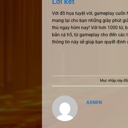
Lời kết
Với đồ họa tuyệt vời, gameplay cuốn 
mang lại cho bạn những giây phút giải
thú ngay hôm nay! Với hơn 1000 từ, b
bắn cá h5, từ gameplay cho đến các t
thông tin này sẽ giúp bạn quyết định
Mục nhập này đã
ADMIN