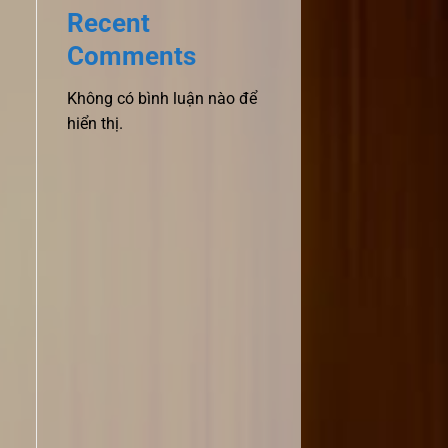
Recent
Comments
Không có bình luận nào để
hiển thị.