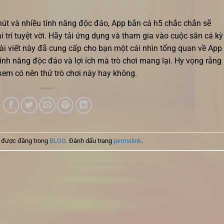
hút và nhiều tính năng độc đáo, App bắn cá h5 chắc chắn sẽ
 trí tuyệt vời. Hãy tải ứng dụng và tham gia vào cuộc săn cá kỳ
ài viết này đã cung cấp cho bạn một cái nhìn tổng quan về App
ính năng độc đáo và lợi ích mà trò chơi mang lại. Hy vọng rằng
 xem có nên thử trò chơi này hay không.
 được đăng trong
BLOG
. Đánh dấu trang
permalink
.