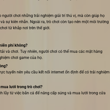
người chơi những trải nghiệm giải trí thú vị, mà còn giúp họ
và sự kiên nhẫn. Ngoài ra, trò chơi còn tạo nên một môi trường
chơi từ khắp nơi trên thế giới.
 miễn phí không?
 tải và chơi. Tuy nhiên, người chơi có thể mua các mặt hàng
 nghiệm chơi game của họ.
hông?
rực tuyến nên yêu cầu kết nối internet ổn định để có trải nghiệm
mua lưới trong trò chơi?
ch lũy từ việc bắn cá để nâng cấp súng và mua lưới trong cửa