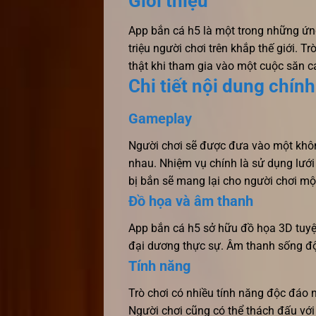
Giới thiệu
App bắn cá h5 là một trong những ứng
triệu người chơi trên khắp thế giới. 
thật khi tham gia vào một cuộc săn cá 
Chi tiết nội dung chính
Gameplay
Người chơi sẽ được đưa vào một khôn
nhau. Nhiệm vụ chính là sử dụng lưới
bị bắn sẽ mang lại cho người chơi mộ
Đồ họa và âm thanh
App bắn cá h5 sở hữu đồ họa 3D tuyệ
đại dương thực sự. Âm thanh sống độn
Tính năng
Trò chơi có nhiều tính năng độc đáo 
Người chơi cũng có thể thách đấu với 