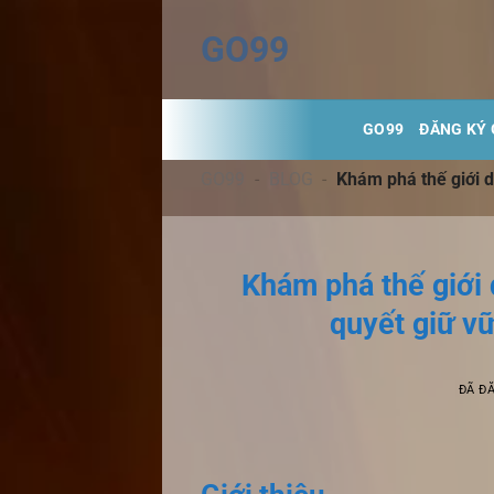
Chuyển
GO99
đến
nội
dung
GO99
ĐĂNG KÝ 
GO99
-
BLOG
-
Khám phá thế giới d
Khám phá thế giới 
quyết giữ v
ĐÃ Đ