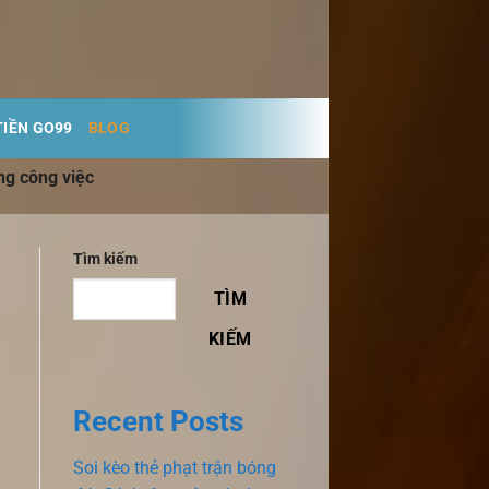
TIỀN GO99
BLOG
ng công việc
Tìm kiếm
TÌM
KIẾM
Recent Posts
Soi kèo thẻ phạt trận bóng