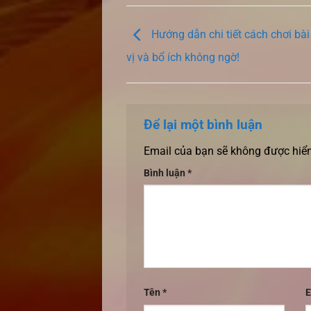
Hướng dẫn chi tiết cách chơi bài
vị và bổ ích không ngờ!
Để lại một bình luận
Email của bạn sẽ không được hiển 
Bình luận
*
Tên
*