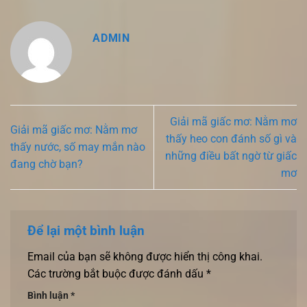
ADMIN
Giải mã giấc mơ: Nằm mơ
Giải mã giấc mơ: Nằm mơ
thấy heo con đánh số gì và
thấy nước, số may mắn nào
những điều bất ngờ từ giấc
đang chờ bạn?
mơ
Để lại một bình luận
Email của bạn sẽ không được hiển thị công khai.
Các trường bắt buộc được đánh dấu
*
Bình luận
*