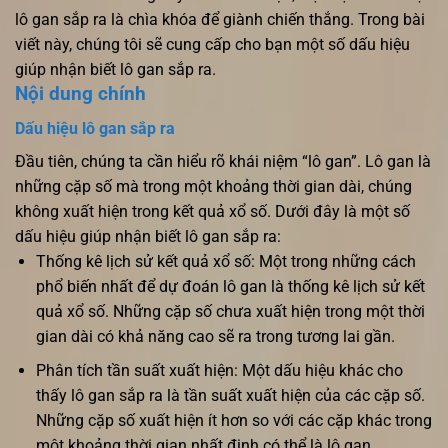
lô gan sắp ra là chìa khóa để giành chiến thắng. Trong bài
viết này, chúng tôi sẽ cung cấp cho bạn một số dấu hiệu
giúp nhận biết lô gan sắp ra.
Nội dung chính
Dấu hiệu lô gan sắp ra
Đầu tiên, chúng ta cần hiểu rõ khái niệm “lô gan”. Lô gan là
những cặp số mà trong một khoảng thời gian dài, chúng
không xuất hiện trong kết quả xổ số. Dưới đây là một số
dấu hiệu giúp nhận biết lô gan sắp ra:
Thống kê lịch sử kết quả xổ số: Một trong những cách
phổ biến nhất để dự đoán lô gan là thống kê lịch sử kết
quả xổ số. Những cặp số chưa xuất hiện trong một thời
gian dài có khả năng cao sẽ ra trong tương lai gần.
Phân tích tần suất xuất hiện: Một dấu hiệu khác cho
thấy lô gan sắp ra là tần suất xuất hiện của các cặp số.
Những cặp số xuất hiện ít hơn so với các cặp khác trong
một khoảng thời gian nhất định có thể là lô gan.