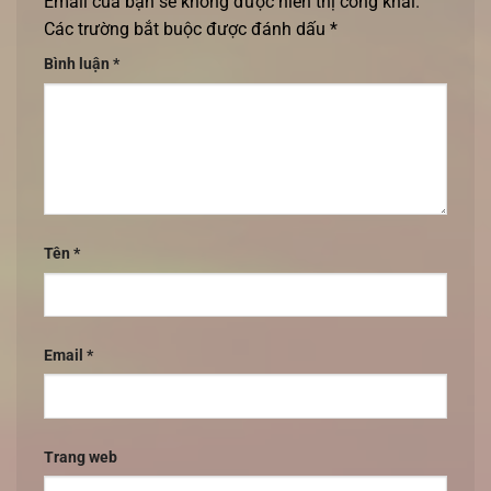
Email của bạn sẽ không được hiển thị công khai.
Các trường bắt buộc được đánh dấu
*
Bình luận
*
Tên
*
Email
*
Trang web