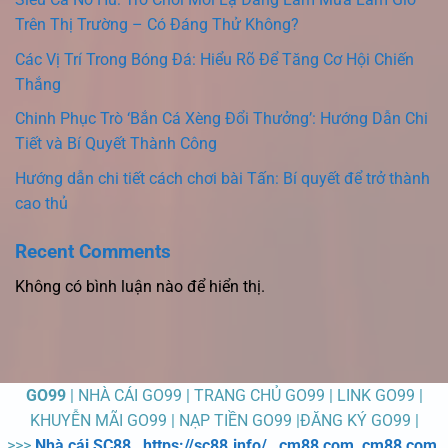
Trên Thị Trường – Có Đáng Thử Không?
Các Vị Trí Trong Bóng Đá: Hiểu Rõ Để Tăng Cơ Hội Chiến
Thắng
Chinh Phục Trò ‘Bắn Cá Xèng Đổi Thưởng’: Hướng Dẫn Chi
Tiết và Bí Quyết Thành Công
Hướng dẫn chi tiết cách chơi bài Tấn: Bí quyết để trở thành
cao thủ
Recent Comments
Không có bình luận nào để hiển thị.
GO99
| NHÀ CÁI GO99 | TRANG CHỦ GO99 | LINK GO99 |
KHUYỄN MÃI GO99 | NẠP TIỀN GO99 |ĐĂNG KÝ GO99 |
>>>
Nhà cái SC88
,
https://sc88.info/
,
cm88 com
,
cm88 com
,