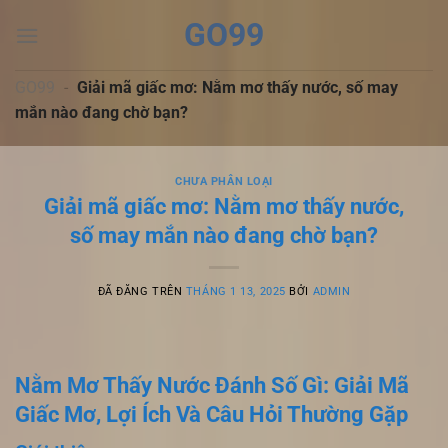
Chuyển
GO99
đến
nội
dung
GO99
-
Giải mã giấc mơ: Nằm mơ thấy nước, số may
mắn nào đang chờ bạn?
CHƯA PHÂN LOẠI
Giải mã giấc mơ: Nằm mơ thấy nước,
số may mắn nào đang chờ bạn?
ĐÃ ĐĂNG TRÊN
THÁNG 1 13, 2025
BỞI
ADMIN
Nằm Mơ Thấy Nước Đánh Số Gì: Giải Mã
Giấc Mơ, Lợi Ích Và Câu Hỏi Thường Gặp